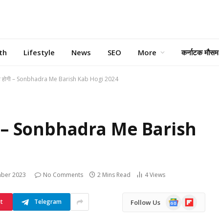
th
Lifestyle
News
SEO
More
कर्नाटक मौसम
श कब होगी – Sonbhadra Me Barish Kab Hogi 2024
होगी – Sonbhadra Me Barish
ber 2023
No Comments
2 Mins Read
4
Views
Google
Flipboard
st
Telegram
Follow Us
News