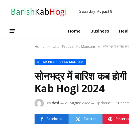
Saturday, August 8
Home
Business
Heal
Home
Uttar Pradesh Ka Mausam
सोनभद्र में बारि
»
»
UTTAR PRADESH KA MAUSAM
सोनभद्र में बारिश कब 
Kab Hogi 2024
By
desi
21 August 2022
Updated:
12 Decem
Facebook
Twitter
Pintere