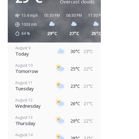
Overcast clouds
15.4 mph
05:30 PM
08:30 PM
11:30 PM
02:30 AM
05:
1003
mb
29°C
27°C
25°C
24°C
2
64
%
August 9
30°C
23°C
Today
August 10
25°C
22°C
Tomorrow
August 11
23°C
21°C
Tuesday
August 12
26°C
21°C
Wednesday
August 13
29°C
22°C
Thursday
August 14
28°C
22°C