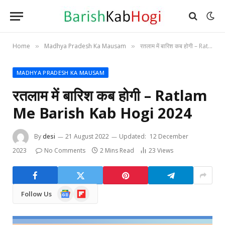
Home
Madhya Pradesh Ka Mausam
रतलाम में बारिश कब होगी – Ratlam Me Barish Kab Hogi 2024
»
»
MADHYA PRADESH KA MAUSAM
रतलाम में बारिश कब होगी – Ratlam
Me Barish Kab Hogi 2024
By
desi
21 August 2022
Updated:
12 December
2023
No Comments
2 Mins Read
23
Views
Google
Flipboard
Follow Us
News