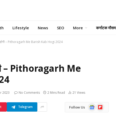
th
Lifestyle
News
SEO
More
कर्नाटक मौसम
श कब होगी – Pithoragarh Me Barish Kab Hogi 2024
 होगी – Pithoragarh Me
24
r 2023
No Comments
2 Mins Read
21
Views
Google
Flipboard
st
Telegram
Follow Us
News