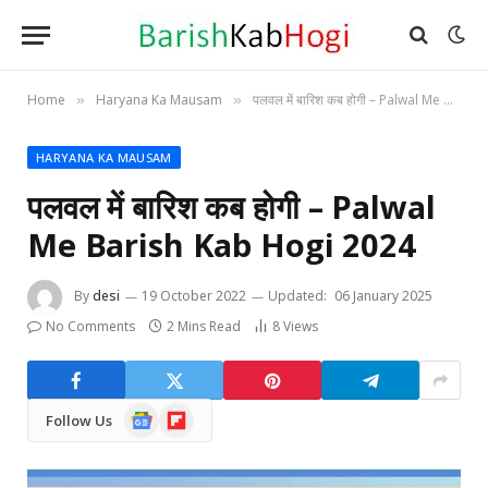
Home
Haryana Ka Mausam
पलवल में बारिश कब होगी – Palwal Me Barish Kab Hogi 2024
»
»
HARYANA KA MAUSAM
पलवल में बारिश कब होगी – Palwal
Me Barish Kab Hogi 2024
By
desi
19 October 2022
Updated:
06 January 2025
No Comments
2 Mins Read
8
Views
Google
Flipboard
Follow Us
News