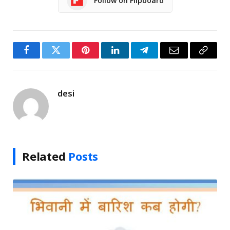
Follow on Flipboard
Facebook
Twitter
Pinterest
LinkedIn
Telegram
Email
Copy
Link
desi
Related
Posts