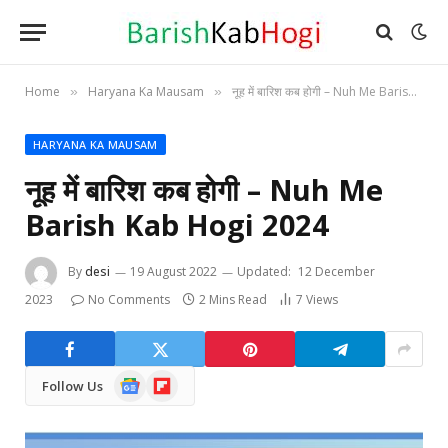
Home
Haryana Ka Mausam
नूह में बारिश कब होगी – Nuh Me Barish Kab Hogi 2024
»
»
HARYANA KA MAUSAM
नूह में बारिश कब होगी – Nuh Me
Barish Kab Hogi 2024
By
desi
19 August 2022
Updated:
12 December
2023
No Comments
2 Mins Read
7
Views
Google
Flipboard
Follow Us
News