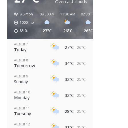
Overcast clouds
8.8 mph
08:30 AM
11:30 AM
02:30 PM
05:30 PM
08:
1000
mb
27°C
26°C
26°C
27°C
2
85
%
August 7
27°C
26°C
Today
August 8
34°C
26°C
Tomorrow
August 9
32°C
25°C
Sunday
August 10
32°C
25°C
Monday
August 11
28°C
25°C
Tuesday
August 12
31°C
25°C