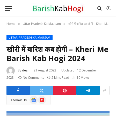
Home
Uttar Pradesh Ka Mausam
खीरी में बारिश कब होगी – Kheri Me Barish Kab Hogi 2024
»
»
UTTAR PRADESH KA MAUSAM
खीरी में बारिश कब होगी – Kheri Me
Barish Kab Hogi 2024
By
desi
21 August 2022
Updated:
12 December
2023
No Comments
2 Mins Read
10
Views
Google
Flipboard
Follow Us
News