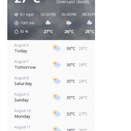
Overcast clouds
8.1 mph
02:30 PM
05:30 PM
08:30 PM
11:30 PM
02:
1001
mb
27°C
26°C
25°C
25°C
2
85
%
August 6
30°C
25°C
Today
August 7
30°C
24°C
Tomorrow
August 8
35°C
24°C
Saturday
August 9
35°C
26°C
Sunday
August 10
33°C
27°C
Monday
August 11
29°C
26°C