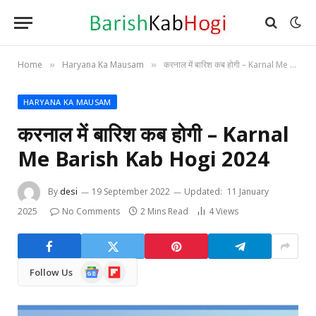
Home
Haryana Ka Mausam
करनाल में बारिश कब होगी – Karnal Me Barish Kab Hogi 2024
»
»
HARYANA KA MAUSAM
करनाल में बारिश कब होगी – Karnal
Me Barish Kab Hogi 2024
By
desi
19 September 2022
Updated:
11 January
2025
No Comments
2 Mins Read
4
Views
Google
Flipboard
Follow Us
News