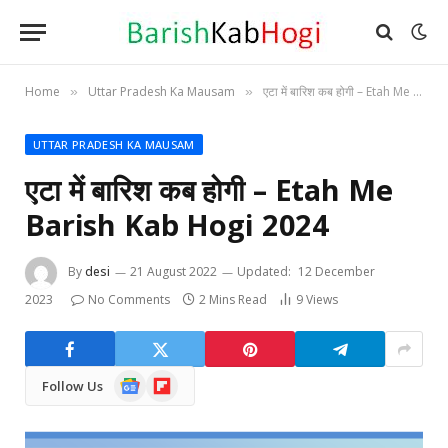
Home
Uttar Pradesh Ka Mausam
एटा में बारिश कब होगी – Etah Me Barish Kab Hogi 2024
»
»
UTTAR PRADESH KA MAUSAM
एटा में बारिश कब होगी – Etah Me
Barish Kab Hogi 2024
By
desi
21 August 2022
Updated:
12 December
2023
No Comments
2 Mins Read
9
Views
Google
Flipboard
Follow Us
News