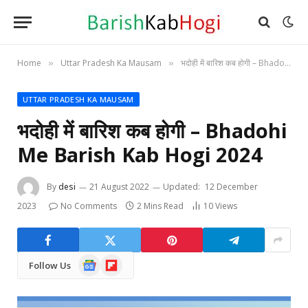
Home
Uttar Pradesh Ka Mausam
भदोही में बारिश कब होगी – Bhadohi Me Barish Kab Hogi 2024
»
»
UTTAR PRADESH KA MAUSAM
भदोही में बारिश कब होगी – Bhadohi
Me Barish Kab Hogi 2024
By
desi
21 August 2022
Updated:
12 December
2023
No Comments
2 Mins Read
10
Views
Google
Flipboard
Follow Us
News