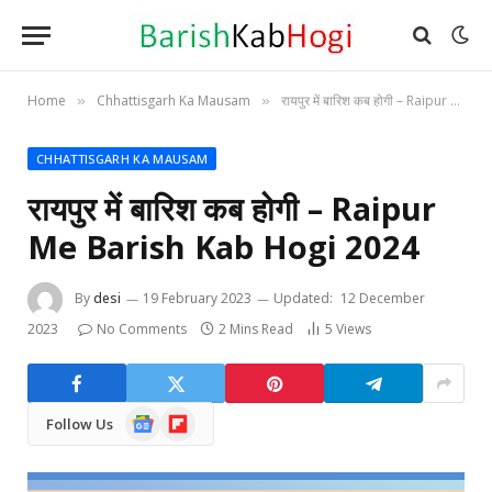
Home
Chhattisgarh Ka Mausam
रायपुर में बारिश कब होगी – Raipur Me Barish Kab Hogi 2024
»
»
CHHATTISGARH KA MAUSAM
रायपुर में बारिश कब होगी – Raipur
Me Barish Kab Hogi 2024
By
desi
19 February 2023
Updated:
12 December
2023
No Comments
2 Mins Read
5
Views
Google
Flipboard
Follow Us
News