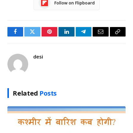
Follow on Flipboard
Facebook
Twitter
Pinterest
LinkedIn
Telegram
Email
Copy
Link
desi
Related
Posts