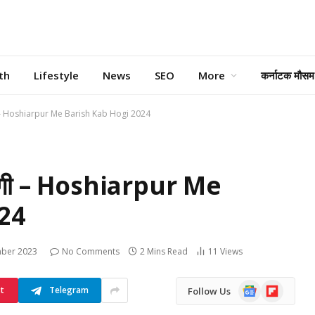
th
Lifestyle
News
SEO
More
कर्नाटक मौसम
होगी – Hoshiarpur Me Barish Kab Hogi 2024
ब होगी – Hoshiarpur Me
24
ber 2023
No Comments
2 Mins Read
11
Views
Google
Flipboard
st
Telegram
Follow Us
News