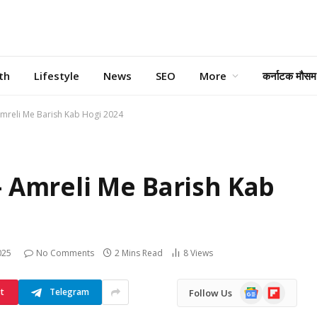
th
Lifestyle
News
SEO
More
कर्नाटक मौसम
 – Amreli Me Barish Kab Hogi 2024
ोगी – Amreli Me Barish Kab
025
No Comments
2 Mins Read
8
Views
Google
Flipboard
st
Telegram
Follow Us
News