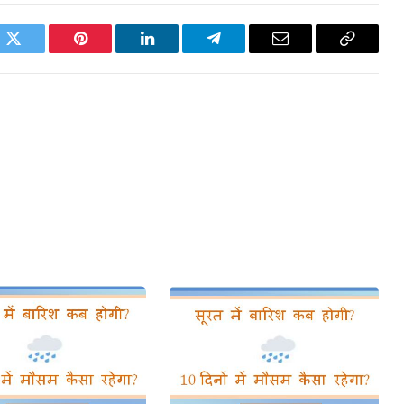
ok
Twitter
Pinterest
LinkedIn
Telegram
Email
Copy
Link