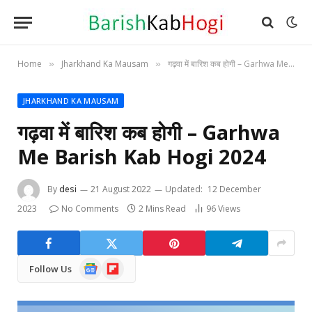
Home
Jharkhand Ka Mausam
गढ़वा में बारिश कब होगी – Garhwa Me Barish Kab Hogi 2024
»
»
JHARKHAND KA MAUSAM
गढ़वा में बारिश कब होगी – Garhwa
Me Barish Kab Hogi 2024
By
desi
21 August 2022
Updated:
12 December
2023
No Comments
2 Mins Read
96
Views
Google
Flipboard
Follow Us
News