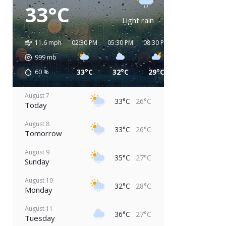
33°C
Light rain
11.6 mph
02:30 PM
05:30 PM
08:30 PM
11:30 PM
02:
999
mb
33°C
32°C
29°C
28°C
2
60
%
August 7
33°C
26°C
Today
August 8
33°C
26°C
Tomorrow
August 9
35°C
27°C
Sunday
August 10
32°C
28°C
Monday
August 11
36°C
27°C
Tuesday