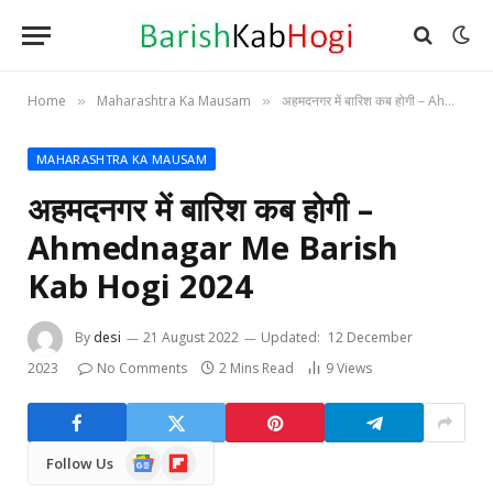
Home
Maharashtra Ka Mausam
अहमदनगर में बारिश कब होगी – Ahmednagar Me Barish Kab Hogi 2024
»
»
MAHARASHTRA KA MAUSAM
अहमदनगर में बारिश कब होगी –
Ahmednagar Me Barish
Kab Hogi 2024
By
desi
21 August 2022
Updated:
12 December
2023
No Comments
2 Mins Read
9
Views
Google
Flipboard
Follow Us
News